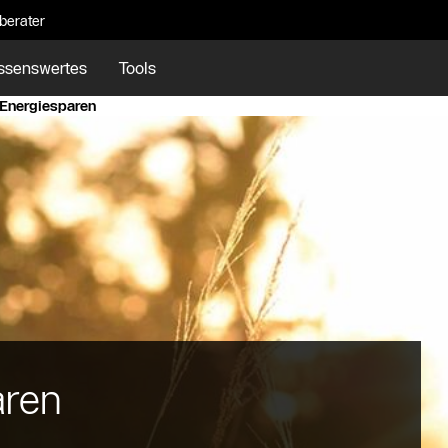
eberater
ssenswertes
Tools
Energiesparen
aren