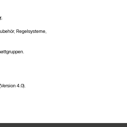
r
.
Zubehör, Regelsysteme,
battgruppen.
ersion 4.0).