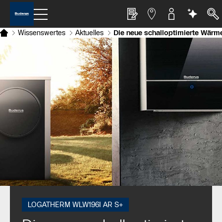
Wissenswertes
Aktuelles
Die neue schalloptimierte Wär
LOGATHERM WLW196I AR S+