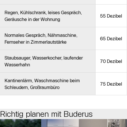
Regen, Kühlschrank, leises Gespräch,
55 Dezibel
Geräusche in der Wohnung
Normales Gespräch, Nähmaschine,
65 Dezibel
Fernseher in Zimmerlautstärke
Staubsauger, Wasserkocher, laufender
70 Dezibel
Wasserhahn
Kantinenlärm, Waschmaschine beim
75 Dezibel
Schleudern, Großraumbüro
Richtig planen mit Buderus