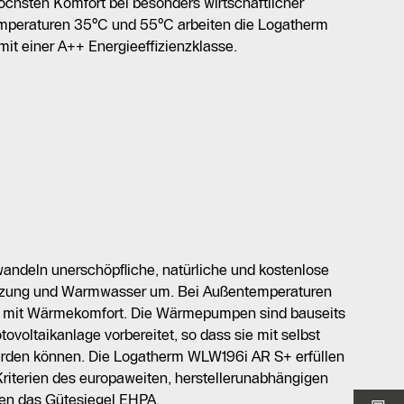
öchsten Komfort bei besonders wirtschaftlicher
emperaturen 35°C und 55°C arbeiten die Logatherm
 einer A++ Energieeffizienzklasse.
ndeln unerschöpfliche, natürliche und kostenlose
izung und Warmwasser um. Bei Außentemperaturen
us mit Wärmekomfort. Die Wärmepumpen sind bauseits
tovoltaikanlage vorbereitet, so dass sie mit selbst
erden können. Die Logatherm WLW196i AR S+ erfüllen
riterien des europaweiten, herstellerunabhängigen
gen das Gütesiegel EHPA.