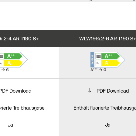
.2-4 AR T190 S+
WLW196i.2-6 AR T190 S
PDF Download
PDF Download
uorierte Treibhausgase
Enthält fluorierte Treibhausg
Ja
Ja