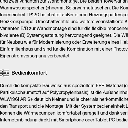
und zwei Varianten zur Wandmontage. Die beiden Towervariant
Warmwasserspeicher (ohne/mit Solarwärmetauscher). Die Kom
Inneneinheit TP120 beinhaltet außer einem Heizungspufferspei
Heizkreispumpe, Umschaltventile und weitere vorinstallierte
Varianten E/B zur Wandmontage sind für die flexible monoener
bivalente (B) Systemgestaltung hervorragend geeignet. Die 
für Neubau wie für Modernisierung oder Erweiterung eines He
Einfamilienhaus und sind für die Kombination mit einer Photov
Eigenstromversorgung vorbereitet.
Bedienkomfort
Durch die kompakte Bauweise aus speziellem EPP-Material (
Partikelschaumstoff auf Polypropylenbasis) ist die Außeneinhe
WLW196i AR S+ deutlich kleiner und leichter als herkömmliche
den Transport und die Montage. Mit der Systembedieneinhei
können die Wärmepumpen komfortabel geregelt und dank ser
Internetanbindung direkt mit Smartphone oder Tablet PC bedie