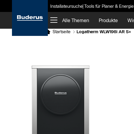
Installateursuche
Tools für Planer & Energi
Alle Themen
Produkte
Wi
Startseite
Logatherm WLW196i AR S+
Slider Bildergalerie
Als Liste anzeigen
Slider Überspringen