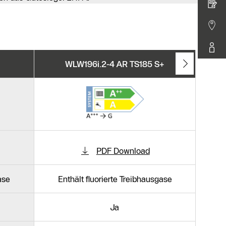
+
WLW196i.2-4 AR TS185 S+
PDF Download
ase
Enthält fluorierte Treibhausgase
Ja