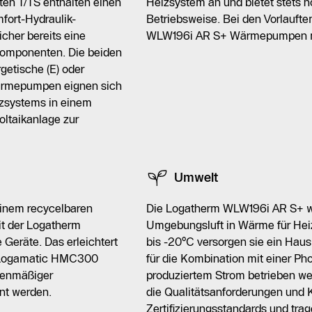
en T/TS enthalten einen
Heizsystem an und bietet stets h
fort-Hydraulik-
Betriebsweise. Bei den Vorlauft
cher bereits eine
WLW196i AR S+ Wärmepumpen mit
 Komponenten. Die beiden
getische (E) oder
Wärmepumpen eignen sich
izsystems in einem
oltaikanlage zur
Umwelt
einem recycelbaren
Die Logatherm WLW196i AR S+ wa
it der Logatherm
Umgebungsluft in Wärme für He
 Geräte. Das erleichtert
bis -20°C versorgen sie ein Ha
t Logamatic HMC300
für die Kombination mit einer Pho
ienmäßiger
produziertem Strom betrieben w
nt werden.
die Qualitätsanforderungen und K
Zertifizierungsstandards und tra