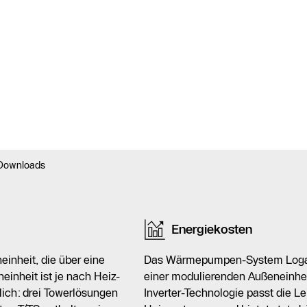
Downloads
Energiekosten
inheit, die über eine
Das Wärmepumpen-System Logath
einheit ist je nach Heiz-
einer modulierenden Außeneinheit
lich: drei Towerlösungen
Inverter-Technologie passt die 