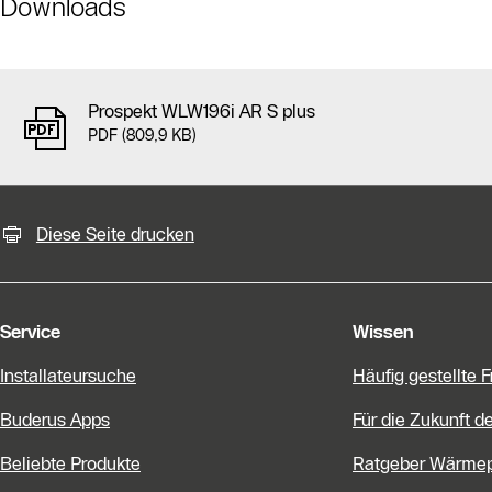
Downloads
Prospekt WLW196i AR S plus
PDF (809,9 KB)
KontaktmÖglichkeiten für weiter
Slider Bildergalerie
Diese Seite drucken
Als Liste anzeigen
Slider Überspringen
Service
Wissen
Installateursuche
Häufig gestellte 
Buderus Apps
Für die Zukunft d
Beliebte Produkte
Ratgeber Wärme