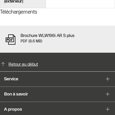
(extérieur)
Téléchargements
Brochure WLW196i AR S plus
PDF (8,6 MB)
Possibilités de contact pour plus din
Slider Cest une galerie dimages
Retour au début
Afficher sous forme de liste
Service
Sauter le slider
Bon à savoir
A propos