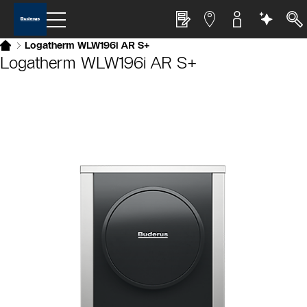
Logatherm WLW196i AR S+
Logatherm WLW196i AR S+
Slider Cest une galerie dimages
Afficher sous forme de liste
Sauter le slider