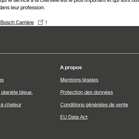
i le service à la clientèle est le plus important et qui sont o
dans leur profession.
b
Bosch Carrière
!
s dinformations
A propos
ns
Mentions légales
a planète bleue.
Protection des données
à chaleur
Conditions générales de vente
EU Data Act