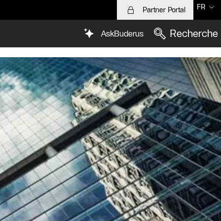
FR
Partner Portal
Recherche
AskBuderus