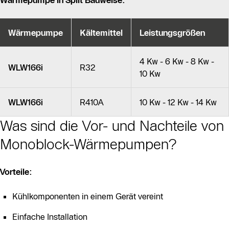
Wärmepumpe
Kältemittel
Leistungsgrößen
4 Kw - 6 Kw - 8 Kw -
WLW166i
R32
10 Kw
WLW166i
R410A
10 Kw - 12 Kw - 14 Kw
Was sind die Vor- und Nachteile von
Monoblock-Wärmepumpen?
Vorteile:
Kühlkomponenten in einem Gerät vereint
Einfache Installation