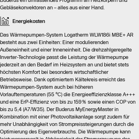
Buderus ein umfassendes Programm an Heizkörpern und
Logamatic BC400, unterstützt durch die App
Gebläsekonvektoren an – alles aus einer Hand.
MyBuderus und das Webportal Buderus ConnectPRO.
Umweltschonend wird die Wärmepumpe mit dem
Energiekosten
natürlichen Kältemittel R290 betrieben, das ein sehr
niedriges Treibhauspotenzial aufweist.
Das Wärmepumpen-System Logatherm WLW186i MBE+ AR
besteht aus zwei Einheiten: Einer modulierenden
Außeneinheit und einer Inneneinheit. Die drehzahlgeregelte
Inverter-Technologie passt die Leistung der Wärmepumpe
jederzeit an den Bedarf im Heizsystem an und bietet stets
höchsten Komfort bei besonders wirtschaftlicher
Betriebsweise. Dank optimiertem Kältekreis erreicht das
Wärmepumpen-System auch bei höheren
Vorlauftemperaturen (55 °C) die Energieeffizienzklasse A+++
und eine ErP-Effizienz von bis zu 159% sowie einen COP von
bis zu 5,4 (A7/W35). Der Buderus MyEnergyMaster in
Kombination mit einer Photovoltaikanlage sorgt zudem für
mehr Unabhängigkeit von Strompreissteigerungen durch die
Optimierung des Eigenverbrauchs. Die Wärmepumpe kann