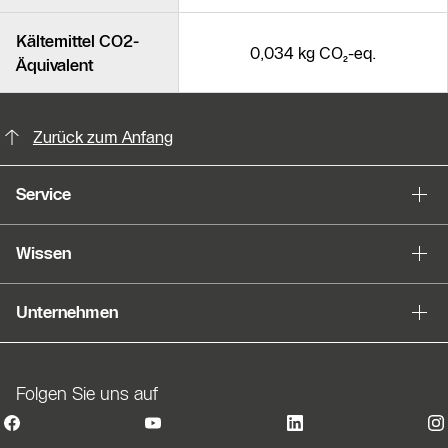
Kältemittel CO2-
0,034 kg CO₂-eq.
Äquivalent
KontaktmÖglichkeiten für weitere In
Slider Bildergalerie
Zurück zum Anfang
Als Liste anzeigen
Service
Slider Überspringen
Wissen
Unternehmen
Folgen Sie uns auf