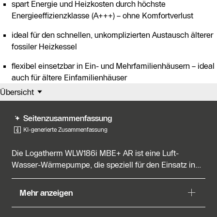
spart Energie und Heizkosten durch höchste
Energieeffizienzklasse (A+++) – ohne Komfortverlust
ideal für den schnellen, unkomplizierten Austausch älterer
fossiler Heizkessel
flexibel einsetzbar in Ein- und Mehrfamilienhäusern – ideal
auch für ältere Einfamilienhäuser
Übersicht
Seitenzusammenfassung
KI-generierte Zusammenfassung
Die Logatherm WLW186i MBE+ AR ist eine Luft-
Wasser-Wärmepumpe, die speziell für den Einsatz in...
Die Logatherm WLW186i MBE+ AR ist eine Luft-
Mehr anzeigen
Wasser-Wärmepumpe, die speziell für den Einsatz in
Bestandsgebäuden entwickelt wurde und effizient mit