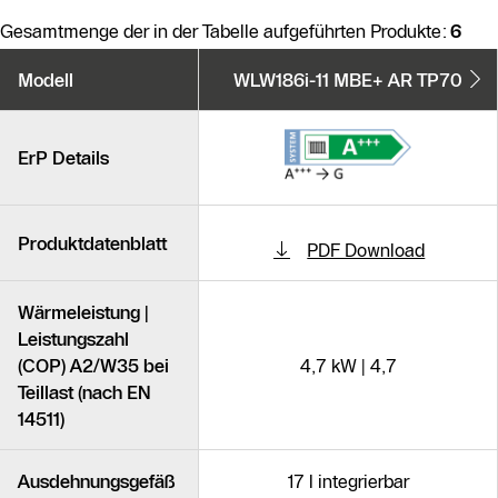
Gesamtmenge der in der Tabelle aufgeführten Produkte:
6
Produktvarianten
Modell
WLW186i-11 MBE+ AR TP70
Ähnliche Produkte
ErP Details
Produktdatenblatt
PDF Download
Wärmeleistung |
Leistungszahl
(COP) A2/W35 bei
4,7 kW | 4,7
Teillast (nach EN
14511)
Ausdehnungsgefäß
17 l integrierbar