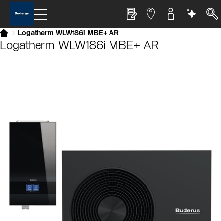
Logatherm WLW186i MBE+ AR
Logatherm WLW186i MBE+ AR
Slider Bildergalerie
Als Liste anzeigen
Slider Überspringen