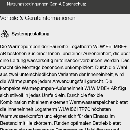
Heizkörpern arbeitet. Sie ermöglicht den schnellen
Nutzungsbedingungen Gen-AI
Datenschutz
Austausch alter Heizsysteme und bietet hohen
Wärmekomfort bei reduzierten Energiekosten. Mit der
Vorteile & Geräteinformationen
Energieeffizienzklasse A+++ und einer ErP-Effizienz
von bis zu 159% ist sie besonders wirtschaftlich. Das
Systemgestaltung
System besteht aus einer modulierenden Außeneinheit
und einer Inneneinheit, die einfach zu montieren sind.
Die Wärmepumpen der Baureihe Logatherm WLW186i MBE+
AR bestehen aus einer Innen- und einer Außeneinheit, die über
Die Inneneinheit kann flexibel mit einem externen
eine Leitung wasserseitig miteinander verbunden werden. Das
Warmwasserspeicher kombiniert werden, um höchsten
macht die Montage besonders unkompliziert. Durch die Wahl
Warmwasserkomfort zu gewährleisten. Die
aus zwei unterschiedlichen Varianten der Inneneinheit, wird
drehzahlgeregelte Inverter-Technologie passt die
die Wärmepumpe jedem Anwendungsfall gerecht. Die
Leistung der Wärmepumpe an den Bedarf an und sorgt
kompakte Wärmepumpen-Außeneinheit WLW MBE+ AR fügt
für optimalen Betrieb. Zudem kann die Wärmepumpe in
sich stilvoll in jedes Umfeld ein. Durch die flexible
Verbindung mit einer Photovoltaikanlage betrieben
Kombination mit einem externen Warmwasserspeicher bietet
werden, um die Unabhängigkeit von
die Inneneinheit Logatherm WLW186i TP70 höchsten
Strompreissteigerungen zu erhöhen.
Warmwasserkomfort und eignet sich für den Einsatz im
Bestand mit Heizkörpern. Für den optimalen Betrieb bietet
Die Bedienung erfolgt über die Systembedieneinheit