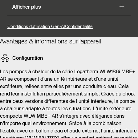
La Logatherm WLW186i MBE+ AR est une pompe à
Afficher plus
chaleur air-eau conçue pour les bâtiments existants,
fonctionnant efficacement avec des radiateurs. Elle
remplace rapidement les anciens systèmes de
Conditions dutilisation Gen-AI
Confidentialité
chauffage tout en garantissant un confort thermique
optimal et en réduisant les coûts énergétiques. Ce
Avantages & informations sur lappareil
modèle A+++ est composé d'une unité intérieure et
d'une unité extérieure, facilitant son installation. L'unité
Configuration
extérieure compacte s'intègre harmonieusement dans
divers environnements.
Les pompes à chaleur de la série Logatherm WLW186i MBE+
AR se composent d'une unité intérieure et d'une unité
La technologie Inverter permet d'adapter la puissance
extérieure, reliées entre elles par une conduite d'eau. Cela
de la pompe aux besoins du chauffage, offrant ainsi un
rend leur installation particulièrement simple. Grâce au choix
fonctionnement économique et une efficacité
entre deux versions différentes de l'unité intérieure, la pompe
énergétique atteignant A+++ avec un COP jusqu'à 5,4.
à chaleur s'adapte à toutes les situations. L'unité extérieure
De plus, la pompe peut être associée à des systèmes
compacte WLW MBE+ AR s'intègre avec élégance dans
photovoltaïques pour optimiser la consommation
n'importe quel environnement. Grâce à la combinaison
d'électricité. L'utilisation du réfrigérant naturel R290
flexible avec un ballon d'eau chaude externe, l'unité intérieure
contribue également à son respect de l'environnement.