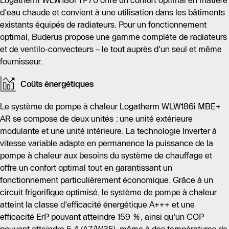
Logatherm WLW186i TP70 offre un confort optimal en matière
d'eau chaude et convient à une utilisation dans les bâtiments
Pour un contrôle facile, la pompe est équipée de l'unité
existants équipés de radiateurs. Pour un fonctionnement
de commande Logamatic BC400 et peut être
optimal, Buderus propose une gamme complète de radiateurs
surveillée via l'application MyBuderus. Le portail Web
et de ventilo-convecteurs – le tout auprès d'un seul et même
Buderus ConnectPRO est disponible pour les
fournisseur.
professionnels pour la maintenance et le suivi du
système.
Coûts énergétiques
Le système de pompe à chaleur Logatherm WLW186i MBE+
AR se compose de deux unités : une unité extérieure
modulante et une unité intérieure. La technologie Inverter à
vitesse variable adapte en permanence la puissance de la
pompe à chaleur aux besoins du système de chauffage et
offre un confort optimal tout en garantissant un
fonctionnement particulièrement économique. Grâce à un
circuit frigorifique optimisé, le système de pompe à chaleur
atteint la classe d'efficacité énergétique A+++ et une
efficacité ErP pouvant atteindre 159 %, ainsi qu'un COP