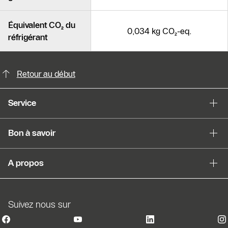
Équivalent CO₂ du
0,034 kg CO₂-eq.
réfrigérant
Possibilités de contact pour plus din
Slider Cest une galerie dimages
Retour au début
Afficher sous forme de liste
Service
Sauter le slider
Bon à savoir
A propos
Suivez nous sur