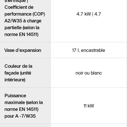
thermique |
Coefficient de
performance (COP)
4,7 kW | 4,7
A2/W35 à charge
partielle (selon la
norme EN 14511)
Vase d'expansion
17 l, encastrable
Couleur de la
façade (unité
noir ou blanc
intérieure)
Puissance
maximale (selon la
11 kW
norme EN 14511)
pour A -7/W35