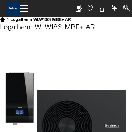
Logatherm WLW186i MBE+ AR
Logatherm WLW186i MBE+ AR
Slider Cest une galerie dimages
Afficher sous forme de liste
Sauter le slider