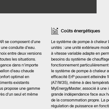
ilitant son installation.
a pompe aux besoins du chauffage, offrant ainsi un
atteignant A+++ avec un COP allant jusqu'à 5,4. La
 optimiser la consommation d'électricité.
Coûts énergétiques
Logamatic BC400 et l'application MyBuderus. De plus,
AR se composent d'une
Le système de pompe à chaleu
nvironnement, avec un faible potentiel de
ar une conduite d'eau.
unités : une unité extérieure modu
choix entre deux versions
à vitesse variable adapte en pe
toutes les situations.
besoins du système de chauffage 
égance dans n'importe
fonctionnement particulièrement 
ballon d'eau chaude
le système de pompe à chaleur at
onfort optimal en
efficacité ErP pouvant atteindre
timents existants
(A7/W35), même à des températur
erus propose une gamme
MyEnergyMaster, associé à une in
près d'un seul et même
grande indépendance face aux haus
de la consommation propre. La 
régulation de puissance en foncti