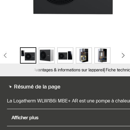
Avantages & informations sur lappareil
Fiche techniq
Résumé de la page
La Logatherm WLW186i MBE+ AR est une pompe à chaleur ai
La Logatherm WLW186i MBE+ AR est une pompe à chaleur a
Afficher plus
fonctionnant efficacement avec des radiateurs. Elle remp
tout en garantissant un confort thermique optimal et en r