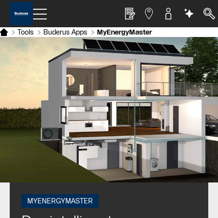
Tools
Buderus Apps
MyEnergyMaster
MYENERGYMASTER