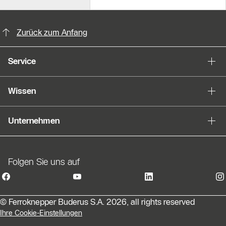
KontaktmÖglichkeiten für weitere In
Slider Bildergalerie
Zurück zum Anfang
Als Liste anzeigen
Service
Slider Überspringen
Wissen
Unternehmen
Folgen Sie uns auf
© Ferroknepper Buderus S.A. 2026, all rights reserved
Ihre Cookie-Einstellungen