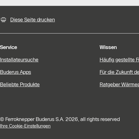
KontaktmÖglichkeiten für weiter
Slider Bildergalerie
Diese Seite drucken
Als Liste anzeigen
Slider Überspringen
Service
Wissen
Installateursuche
Häufig gestellte 
Buderus Apps
Für die Zukunft d
Beliebte Produkte
Ratgeber Wärme
© Ferroknepper Buderus S.A. 2026, all rights reserved
Ihre Cookie-Einstellungen