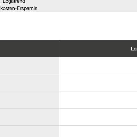
. Logatrend
ekosten-Ersparnis.
Lo