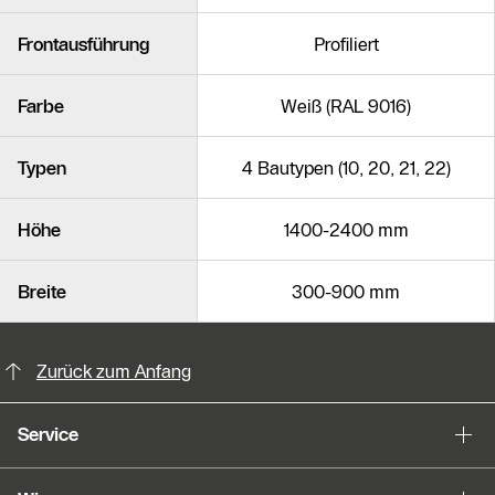
Frontausführung
Profiliert
Farbe
Weiß (RAL 9016)
Typen
4 Bautypen (10, 20, 21, 22)
Höhe
1400-2400 mm
Breite
300-900 mm
KontaktmÖglichkeiten für weitere In
Slider Bildergalerie
Zurück zum Anfang
Als Liste anzeigen
Service
Slider Überspringen