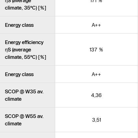
ηS (average
171 %
climate, 35°C) [%]
Energy class
A++
Energy efficiency
ηS (average
137 %
climate, 55°C) [%]
Energy class
A++
SCOP @ W35 av.
4,36
climate
SCOP @ W55 av.
3,51
climate