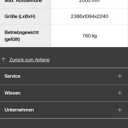
Max. Aufstellhöhe
2000 mm
Größe (LxBxH)
2386x1094x2240
Betriebsgewicht
760 kg
(gefüllt)
KontaktmÖglichkeiten für weitere In
Slider Bildergalerie
Zurück zum Anfang
Als Liste anzeigen
Service
Slider Überspringen
Wissen
Unternehmen