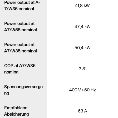
Power output at A-
41,8 kW
7/W35 nominal
Power output at
47,4 kW
A7/W55 nominal
Power output at
50,4 kW
A7/W35 nominal
COP at A7/W35.
3,81
nominal
Spannungsversorgu
400 V / 50 Hz
ng
Empfohlene
63 A
Absicherung