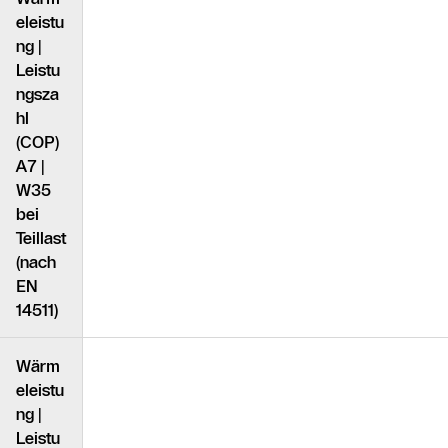
eleistu
ng |
Leistu
ngsza
hl
(COP)
A7 |
W35
bei
Teillast
(nach
EN
14511)
Wärm
eleistu
ng |
Leistu