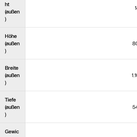
ht
(außen
)
Höhe
(außen
8
)
Breite
(außen
1.
)
Tiefe
(außen
5
)
Gewic