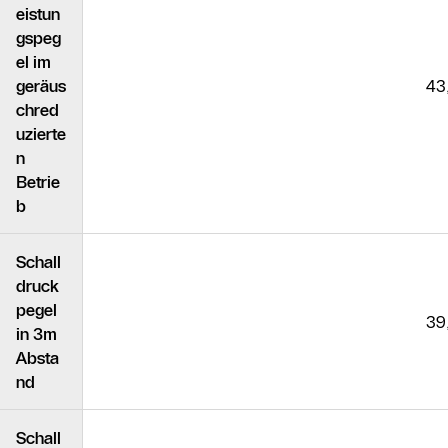
eistun
gspeg
el im
geräus
43
chred
uzierte
n
Betrie
b
Schall
druck
pegel
39
in 3m
Absta
nd
Schall