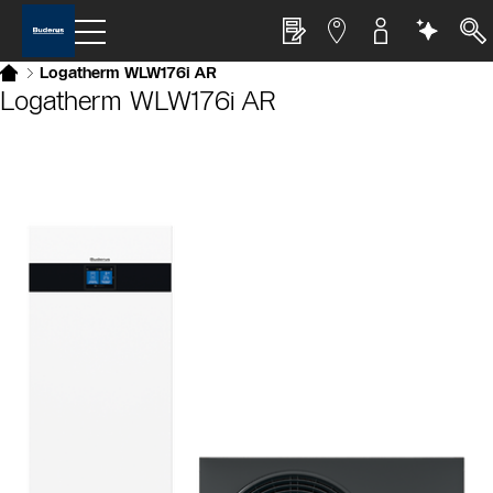
Logatherm WLW176i AR
Logatherm WLW176i AR
Slider Bildergalerie
Als Liste anzeigen
Slider Überspringen