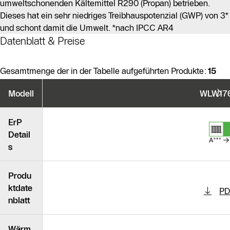
umweltschonenden Kältemittel R290 (Propan) betrieben.
Dieses hat ein sehr niedriges Treibhauspotenzial (GWP) von 3*
und schont damit die Umwelt. *nach IPCC AR4
Datenblatt & Preise
Gesamtmenge der in der Tabelle aufgeführten Produkte:
15
Produktvarianten
Modell
WLW176
Ähnliche Produkte
ErP
Detail
s
Produ
ktdate
PD
nblatt
Wärm