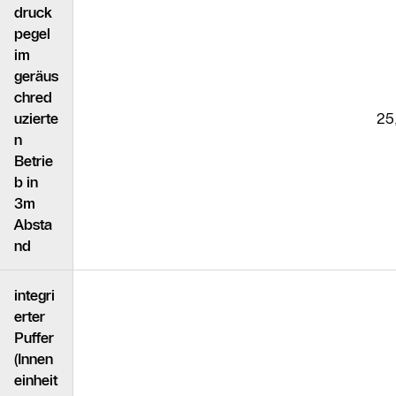
druck
pegel
im
geräus
chred
uzierte
25
n
Betrie
b in
3m
Absta
nd
integri
erter
Puffer
(Innen
einheit