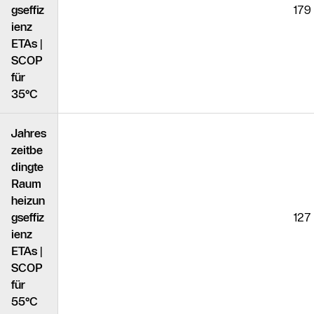
gseffiz
179
ienz
ETAs |
SCOP
für
35°C
Jahres
zeitbe
dingte
Raum
heizun
gseffiz
127
ienz
ETAs |
SCOP
für
55°C