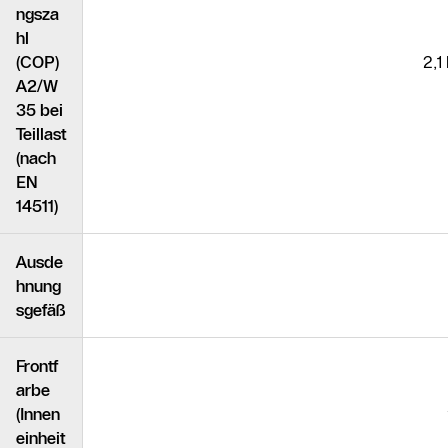
ngsza
hl
(COP)
2,1
A2/W
35 bei
Teillast
(nach
EN
14511)
Ausde
hnung
sgefäß
Frontf
arbe
(Innen
einheit