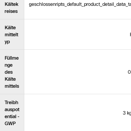
Kältek
geschlossenripts_default_product_detail_data
reises
Kälte
mittelt
yp
Füllme
nge
des
0
Kälte
mittels
Treibh
auspot
3 k
ential -
GWP