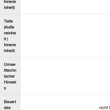
Innene
inheit)
Tiefe
(Auße
neinhe
it |
Innene
inheit)
Umwe
lttechn
ischer
Hinwei
s
Bauart
des
nicht