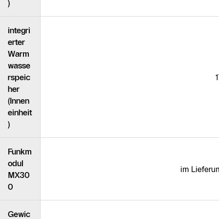
)
integri
erter
Warm
wasse
rspeic
1
her
(Innen
einheit
)
Funkm
odul
im Lieferu
MX30
0
Gewic