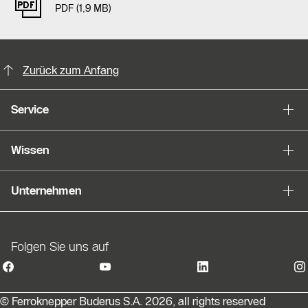
PDF (1,9 MB)
KontaktmÖglichkeiten für weitere In
Slider Bildergalerie
Zurück zum Anfang
Als Liste anzeigen
Service
Slider Überspringen
Wissen
Unternehmen
Folgen Sie uns auf
© Ferroknepper Buderus S.A. 2026, all rights reserved