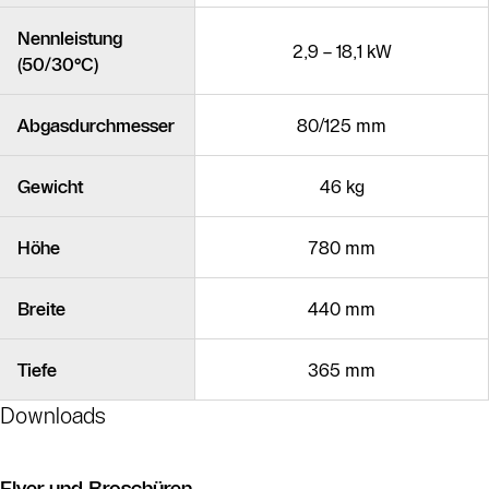
Nennleistung
2,9 – 18,1 kW
(50/30°C)
Abgasdurchmesser
80/125 mm
Gewicht
46 kg
Höhe
780 mm
Breite
440 mm
Tiefe
365 mm
Downloads
Flyer und Broschüren