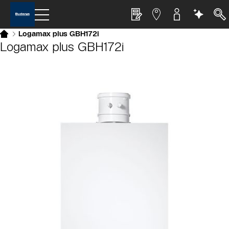
Logamax plus GBH172i
Logamax plus GBH172i
Slider Bildergalerie
Als Liste anzeigen
Slider Überspringen