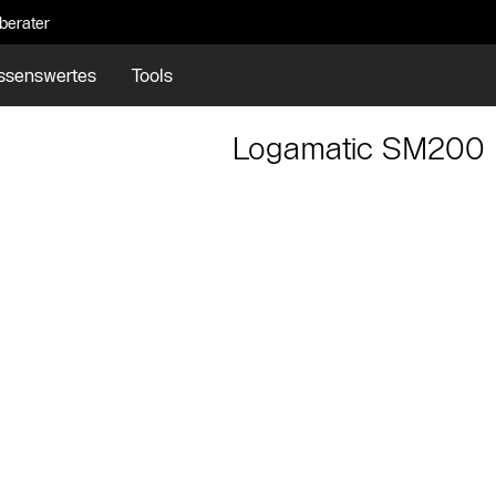
eberater
ssenswertes
Tools
Logamatic SM200