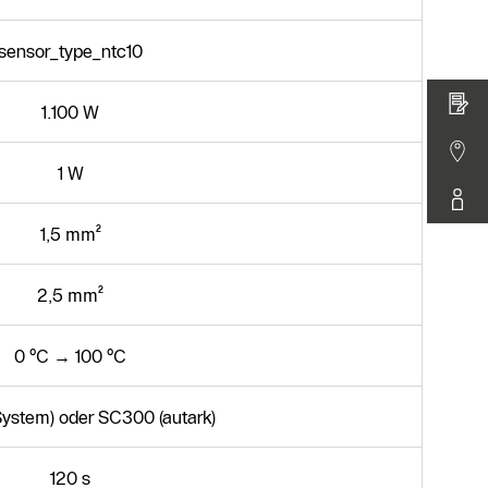
sensor_type_ntc10
1.100 W
1 W
1,5 mm²
2,5 mm²
0 °C → 100 °C
ystem) oder SC300 (autark)
120 s