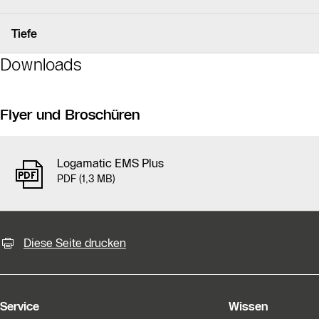
Tiefe
Downloads
Flyer und Broschüren
Logamatic EMS Plus
PDF (1,3 MB)
KontaktmÖglichkeiten für weiter
Slider Bildergalerie
Diese Seite drucken
Als Liste anzeigen
Slider Überspringen
Service
Wissen