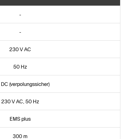
-
-
230 V AC
50 Hz
 DC (verpolungssicher)
230 V AC, 50 Hz
EMS plus
300 m