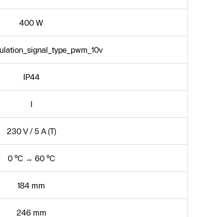
400 W
lation_signal_type_pwm_10v
IP44
I
230 V / 5 A (T)
0 °C → 60 °C
184 mm
246 mm