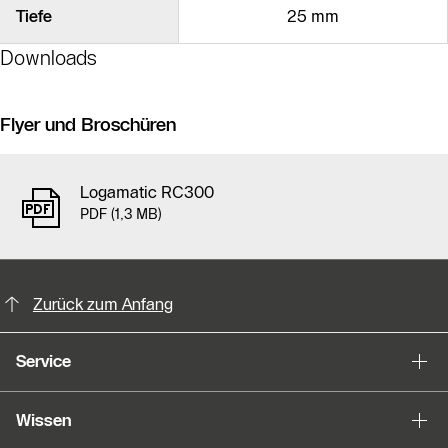
Tiefe
25 mm
Downloads
Flyer und Broschüren
Logamatic RC300
PDF (1,3 MB)
KontaktmÖglichkeiten für weitere In
Slider Bildergalerie
Zurück zum Anfang
Als Liste anzeigen
Service
Slider Überspringen
Wissen