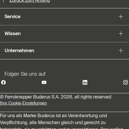
Slider Bildergalerie
Zurück zum Anfang
Als Liste anzeigen
Service
Slider Überspringen
Wissen
Unternehmen
Folgen Sie uns auf
© Ferroknepper Buderus S.A. 2026, all rights reserved
Ihre Cookie-Einstellungen
Für uns als Marke Buderus ist es Verantwortung und
Verpflichtung, alle Menschen gleich und gerecht zu