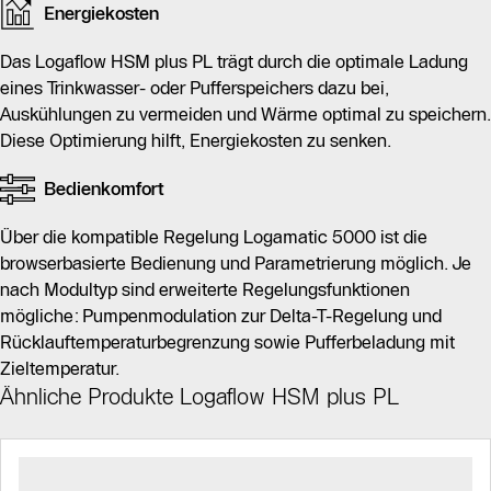
Energiekosten
Das Logaflow HSM plus PL trägt durch die optimale Ladung
eines Trinkwasser- oder Pufferspeichers dazu bei,
Auskühlungen zu vermeiden und Wärme optimal zu speichern.
Diese Optimierung hilft, Energiekosten zu senken.
Bedienkomfort
Über die kompatible Regelung Logamatic 5000 ist die
browserbasierte Bedienung und Parametrierung möglich. Je
nach Modultyp sind erweiterte Regelungsfunktionen
mögliche: Pumpenmodulation zur Delta-T-Regelung und
Rücklauftemperaturbegrenzung sowie Pufferbeladung mit
Zieltemperatur.
Ähnliche Produkte Logaflow HSM plus PL
Slider Bildergalerie
Slider Bildergalerie
Als Liste anzeigen
Als Liste anzeigen