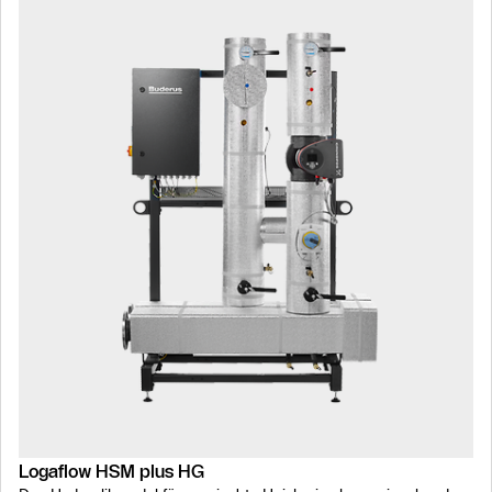
Slider Überspringen
Slider Überspringen
Logaflow HSM plus HG