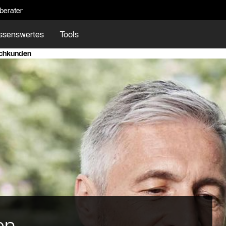
eberater
ssenswertes
Tools
achkunden
en