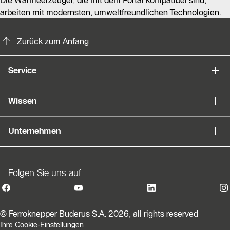
Die Wärmeerzeuger, die mit dem Portal kompatibel sind,
arbeiten mit modernsten, umweltfreundlichen Technologien.
KontaktmÖglichkeiten für weitere In
Slider Bildergalerie
Zurück zum Anfang
Als Liste anzeigen
Service
Slider Überspringen
Wissen
Unternehmen
Folgen Sie uns auf
© Ferroknepper Buderus S.A. 2026, all rights reserved
Ihre Cookie-Einstellungen