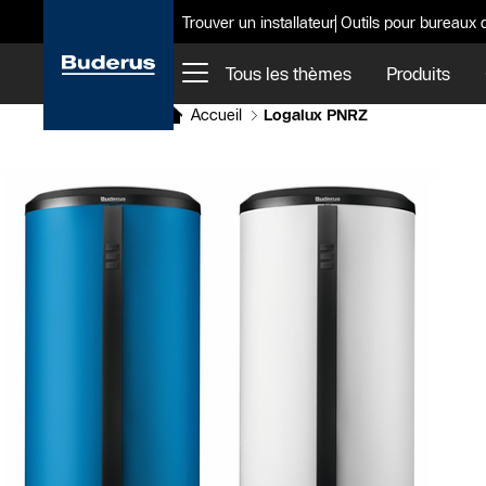
Trouver un installateur
Outils pour bureaux 
Tous les thèmes
Produits
Accueil
Logalux PNRZ
Slider Cest une galerie dimages
Afficher sous forme de liste
Sauter le slider