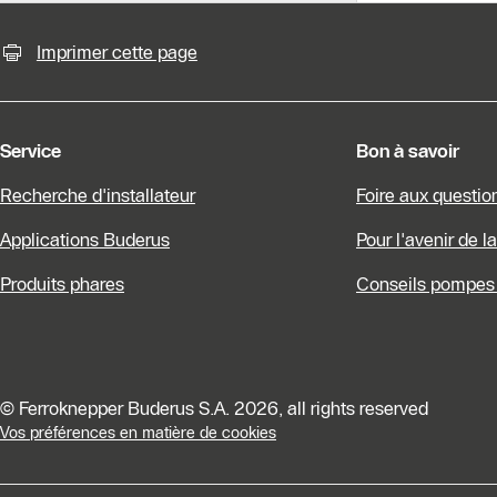
Possibilités de contact pour plu
Slider Cest une galerie dimages
Imprimer cette page
Afficher sous forme de liste
Sauter le slider
Service
Bon à savoir
Recherche d'installateur
Foire aux questio
Applications Buderus
Pour l'avenir de l
Produits phares
Conseils pompes 
© Ferroknepper Buderus S.A. 2026, all rights reserved
Vos préférences en matière de cookies