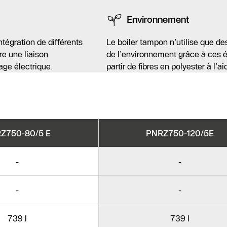
Environnement
égration de différents
Le boiler tampon n’utilise que d
e une liaison
de l’environnement grâce à ces ém
age électrique.
partir de fibres en polyester à l’
Z750-80/5 E
PNRZ750-120/5E
-
-
-
-
739 l
739 l