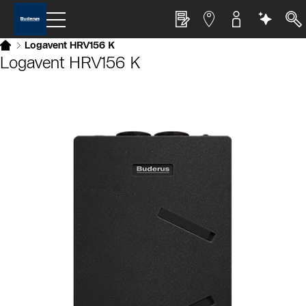
Logavent HRV156 K
Logavent HRV156 K
Slider Cest une galerie dimages
Afficher sous forme de liste
Sauter le slider