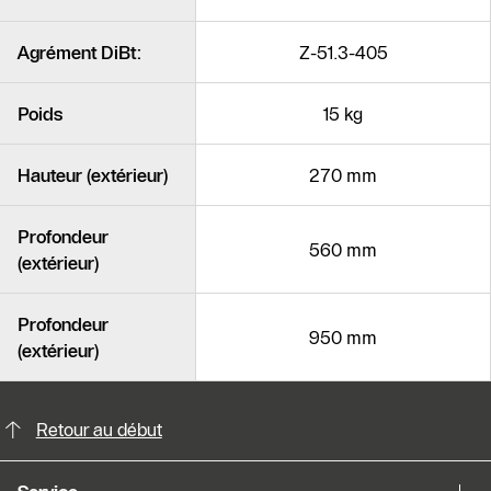
Agrément DiBt:
Z-51.3-405
Poids
15 kg
Hauteur (extérieur)
270 mm
Profondeur
560 mm
(extérieur)
Profondeur
950 mm
(extérieur)
Possibilités de contact pour plus din
Slider Cest une galerie dimages
Retour au début
Afficher sous forme de liste