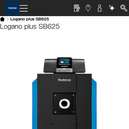
Logano plus SB625
Logano plus SB625
Slider Cest une galerie dimages
Afficher sous forme de liste
Sauter le slider