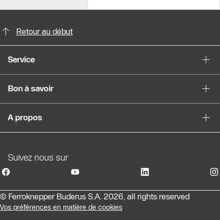
Possibilités de contact pour plus din
Slider Cest une galerie dimages
Retour au début
Afficher sous forme de liste
Service
Sauter le slider
Bon à savoir
A propos
Suivez nous sur
© Ferroknepper Buderus S.A. 2026, all rights reserved
Vos préférences en matière de cookies