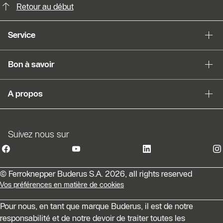
Slider Cest une galerie dimages
Retour au début
Afficher sous forme de liste
Service
Sauter le slider
Bon à savoir
A propos
Suivez nous sur
© Ferroknepper Buderus S.A. 2026, all rights reserved
Vos préférences en matière de cookies
Pour nous, en tant que marque Buderus, il est de notre
responsabilité et de notre devoir de traiter toutes les