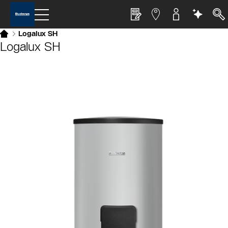
Logalux SH
Logalux SH
Slider Cest une galerie dimages
Afficher sous forme de liste
Sauter le slider