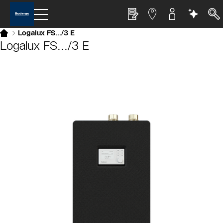
Logalux FS.../3 E
Logalux FS.../3 E
Slider Cest une galerie dimages
Afficher sous forme de liste
Sauter le slider