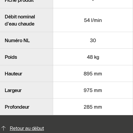
Fiche produit
-
Débit nominal
54 l/min
d'eau chaude
Numéro NL
30
Poids
48 kg
Hauteur
895 mm
Largeur
975 mm
Profondeur
285 mm
Possibilités de contact pour plus din
Slider Cest une galerie dimages
Retour au début