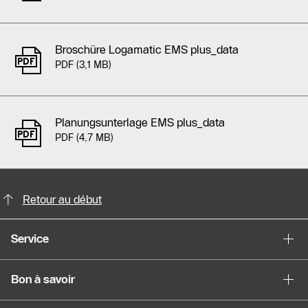
Broschüre Logamatic EMS plus_data
PDF (3,1 MB)
Planungsunterlage EMS plus_data
PDF (4,7 MB)
Possibilités de contact pour plus din
Slider Cest une galerie dimages
Retour au début
Afficher sous forme de liste
Service
Sauter le slider
Bon à savoir