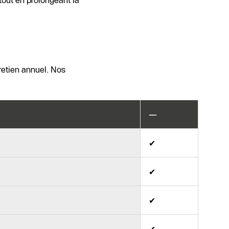
tout en prolongeant la
retien annuel. Nos
—
✔
✔
✔