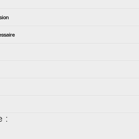
sion
essaire
 :